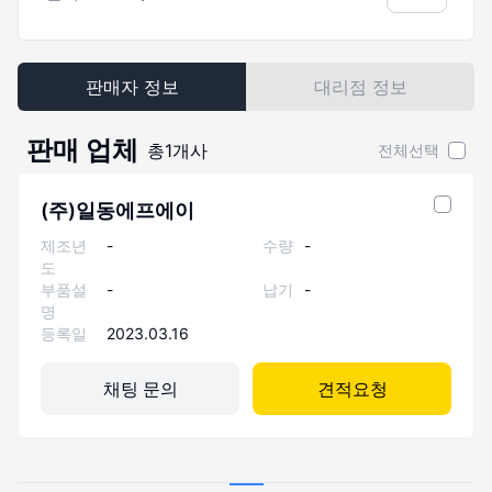
판매자 정보
대리점 정보
판매 업체
총
1
개사
전체선택
(주)일동에프에이
제조년
-
수량
-
도
부품설
-
납기
-
명
등록일
2023.03.16
채팅 문의
견적요청