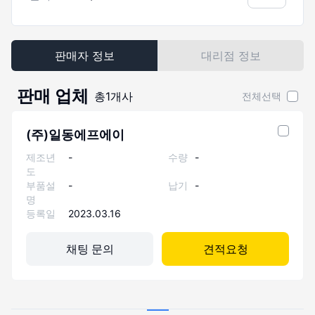
판매자 정보
대리점 정보
판매 업체
총
1
개사
전체선택
(주)일동에프에이
제조년
-
수량
-
도
부품설
-
납기
-
명
등록일
2023.03.16
채팅 문의
견적요청