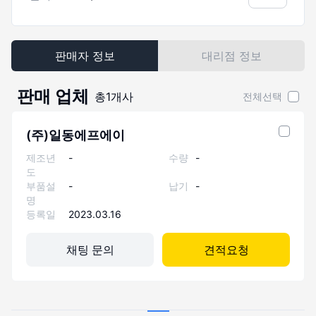
판매자 정보
대리점 정보
판매 업체
총
1
개사
전체선택
(주)일동에프에이
제조년
-
수량
-
도
부품설
-
납기
-
명
등록일
2023.03.16
채팅 문의
견적요청