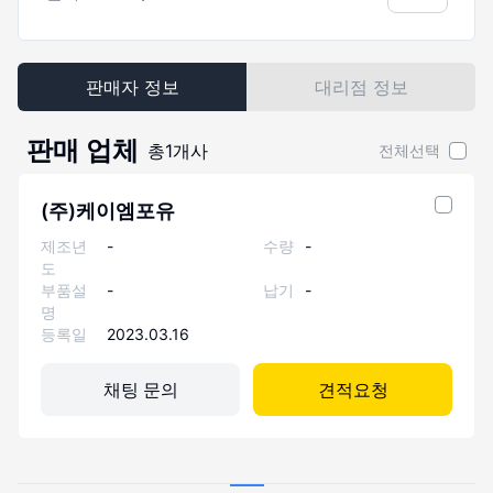
판매자 정보
대리점 정보
판매 업체
총
1
개사
전체선택
(주)케이엠포유
제조년
-
수량
-
도
부품설
-
납기
-
명
등록일
2023.03.16
채팅 문의
견적요청