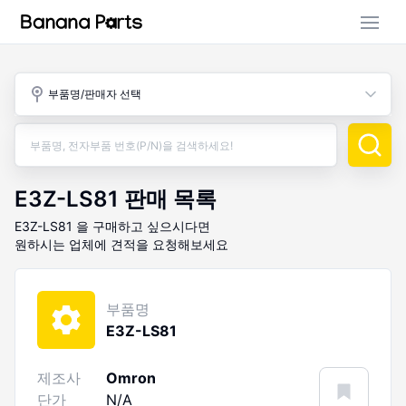
부품 검색
부품명/판매자 선택
판매 활동
구매 활동
E3Z-LS81
판매 목록
E3Z-LS81
을 구매하고 싶으시다면
원하시는 업체에 견적을 요청해보세요
부품명
E3Z-LS81
제조사
Omron
단가
N/A