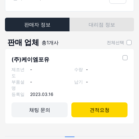
판매자 정보
대리점 정보
판매 업체
총
1
개사
전체선택
(주)케이엠포유
제조년
-
수량
-
도
부품설
-
납기
-
명
등록일
2023.03.16
채팅 문의
견적요청