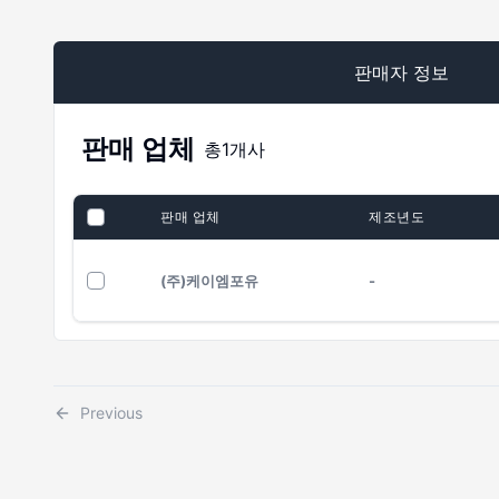
판매자 정보
판매 업체
총
1
개사
판매 업체
제조년도
(주)케이엠포유
-
Previous