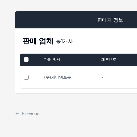
판매자 정보
판매 업체
총
1
개사
판매 업체
제조년도
(주)케이엠포유
-
Previous