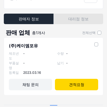
판매자 정보
대리점 정보
판매 업체
총
1
개사
전체선택
(주)케이엠포유
제조년
-
수량
-
도
부품설
-
납기
-
명
등록일
2023.03.16
채팅 문의
견적요청