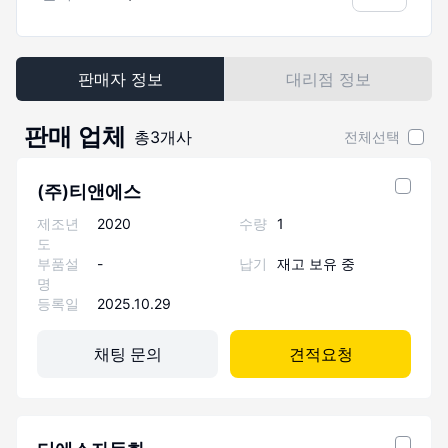
판매자 정보
대리점 정보
판매 업체
총
3
개사
전체선택
(주)티앤에스
제조년
2020
수량
1
도
부품설
-
납기
재고 보유 중
명
등록일
2025.10.29
채팅 문의
견적요청