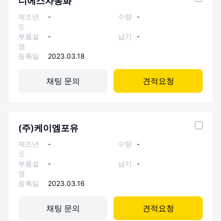
디에스자동화
제조년
-
수량
-
도
부품설
-
납기
-
명
등록일
2023.03.18
채팅 문의
견적요청
(주)케이엠포유
제조년
-
수량
-
도
부품설
-
납기
-
명
등록일
2023.03.16
채팅 문의
견적요청