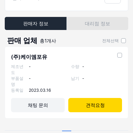
판매자 정보
대리점 정보
판매 업체
총
1
개사
전체선택
(주)케이엠포유
제조년
-
수량
-
도
부품설
-
납기
-
명
등록일
2023.03.16
채팅 문의
견적요청