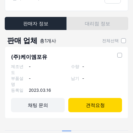
판매자 정보
대리점 정보
판매 업체
총
1
개사
전체선택
(주)케이엠포유
제조년
-
수량
-
도
부품설
-
납기
-
명
등록일
2023.03.16
채팅 문의
견적요청