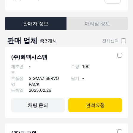
판매자 정보
대리점 정보
판매 업체
총
3
개사
전체선택
(주)화텍시스템
제조년
-
수량
100
도
부품설
SIGMA7 SERVO
납기
-
명
PACK
등록일
2025.02.26
채팅 문의
견적요청