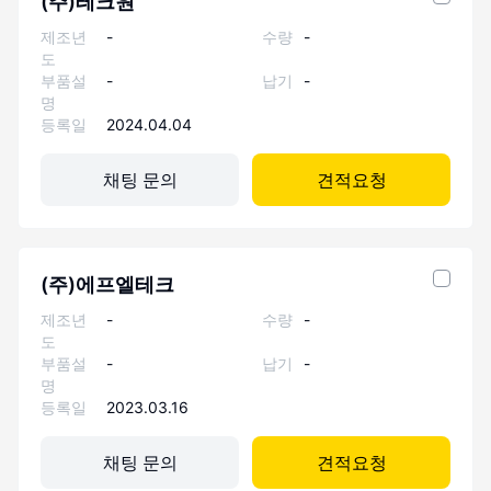
(주)테크원
제조년
-
수량
-
도
부품설
-
납기
-
명
등록일
2024.04.04
채팅 문의
견적요청
(주)에프엘테크
제조년
-
수량
-
도
부품설
-
납기
-
명
등록일
2023.03.16
채팅 문의
견적요청