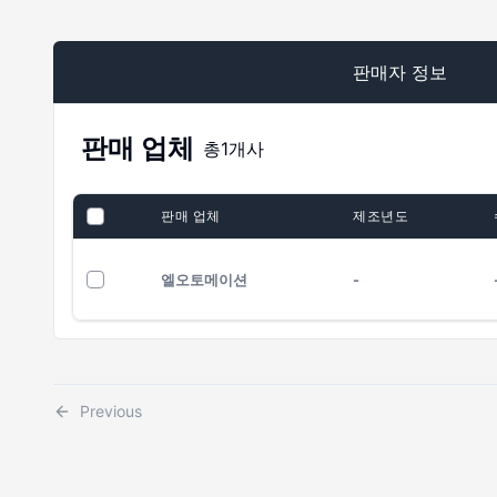
판매자 정보
판매 업체
총
1
개사
판매 업체
제조년도
엘오토메이션
-
Previous