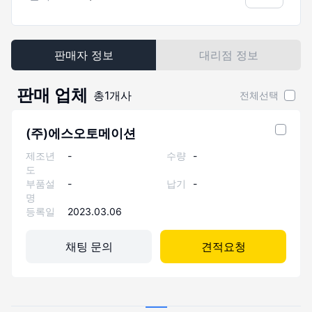
판매자 정보
대리점 정보
판매 업체
총
1
개사
전체선택
(주)에스오토메이션
제조년
-
수량
-
도
부품설
-
납기
-
명
등록일
2023.03.06
채팅 문의
견적요청