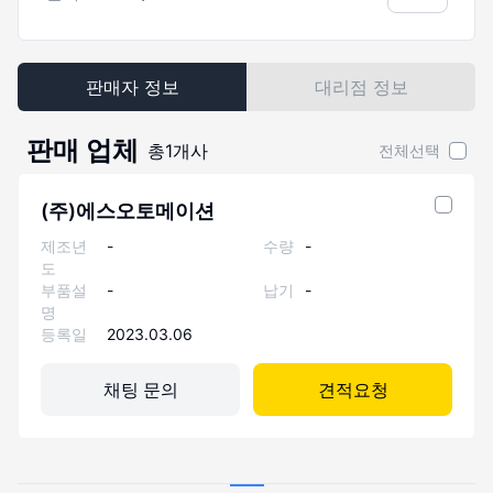
판매자 정보
대리점 정보
판매 업체
총
1
개사
전체선택
(주)에스오토메이션
제조년
-
수량
-
도
부품설
-
납기
-
명
등록일
2023.03.06
채팅 문의
견적요청