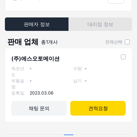
판매자 정보
대리점 정보
판매 업체
총
1
개사
전체선택
(주)에스오토메이션
제조년
-
수량
-
도
부품설
-
납기
-
명
등록일
2023.03.06
채팅 문의
견적요청