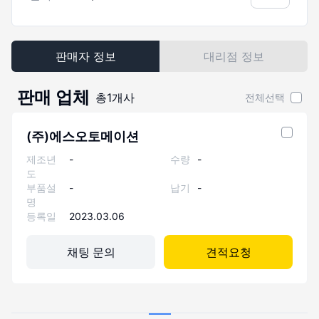
판매자 정보
대리점 정보
판매 업체
총
1
개사
전체선택
(주)에스오토메이션
제조년
-
수량
-
도
부품설
-
납기
-
명
등록일
2023.03.06
채팅 문의
견적요청