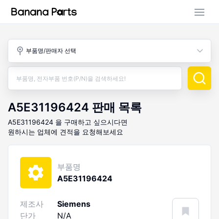
부품 검색
부품명/판매자 선택
판매 활동
구매 활동
A5E31196424
판매 목록
A5E31196424
을 구매하고 싶으시다면
원하시는 업체에 견적을 요청해보세요
부품명
A5E31196424
제조사
Siemens
단가
N/A