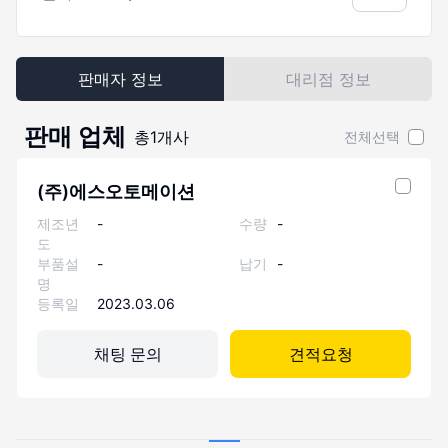
판매자 정보
대리점 정보
판매 업체
총
1
개사
전체선택
(주)에스오토메이션
제조년
-
수량
-
도
부품설
-
납기
-
명
등록일
2023.03.06
채팅 문의
견적요청