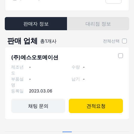
판매자 정보
대리점 정보
판매 업체
총
1
개사
전체선택
(주)에스오토메이션
제조년
-
수량
-
도
부품설
-
납기
-
명
등록일
2023.03.06
채팅 문의
견적요청