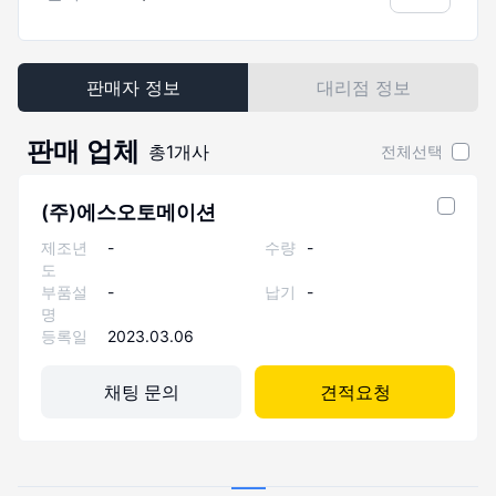
판매자 정보
대리점 정보
판매 업체
총
1
개사
전체선택
(주)에스오토메이션
제조년
-
수량
-
도
부품설
-
납기
-
명
등록일
2023.03.06
채팅 문의
견적요청