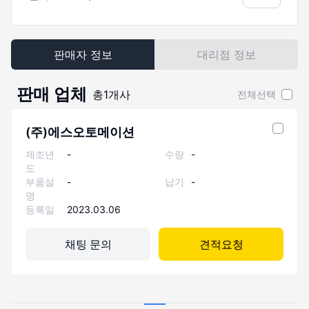
판매자 정보
대리점 정보
판매 업체
총
1
개사
전체선택
(주)에스오토메이션
제조년
-
수량
-
도
부품설
-
납기
-
명
등록일
2023.03.06
채팅 문의
견적요청