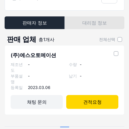
판매자 정보
대리점 정보
판매 업체
총
1
개사
전체선택
(주)에스오토메이션
제조년
-
수량
-
도
부품설
-
납기
-
명
등록일
2023.03.06
채팅 문의
견적요청