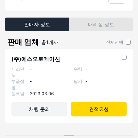
판매자 정보
대리점 정보
판매 업체
총
1
개사
전체선택
(주)에스오토메이션
제조년
-
수량
-
도
부품설
-
납기
-
명
등록일
2023.03.06
채팅 문의
견적요청