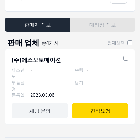
판매자 정보
대리점 정보
판매 업체
총
1
개사
전체선택
(주)에스오토메이션
제조년
-
수량
-
도
부품설
-
납기
-
명
등록일
2023.03.06
채팅 문의
견적요청