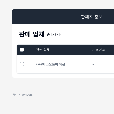
판매자 정보
판매 업체
총
1
개사
판매 업체
제조년도
(주)에스오토메이션
-
Previous