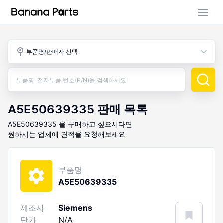
부품 검색
부품명/판매자 선택
판매 활동
구매 활동
A5E50639335
판매 목록
A5E50639335
을 구매하고 싶으시다면
원하시는 업체에 견적을 요청해보세요
부품명
A5E50639335
제조사
Siemens
단가
N/A