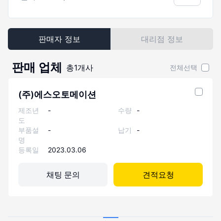
판매자 정보
대리점 정보
판매 업체
총
1
개사
전체선택
(주)에스오토메이션
제조년
-
수량
-
도
부품설
-
납기
-
명
등록일
2023.03.06
채팅 문의
견적요청