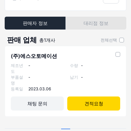
판매자 정보
대리점 정보
판매 업체
총
1
개사
전체선택
(주)에스오토메이션
제조년
-
수량
-
도
부품설
-
납기
-
명
등록일
2023.03.06
채팅 문의
견적요청