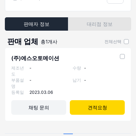
판매자 정보
대리점 정보
판매 업체
총
1
개사
전체선택
(주)에스오토메이션
제조년
-
수량
-
도
부품설
-
납기
-
명
등록일
2023.03.06
채팅 문의
견적요청