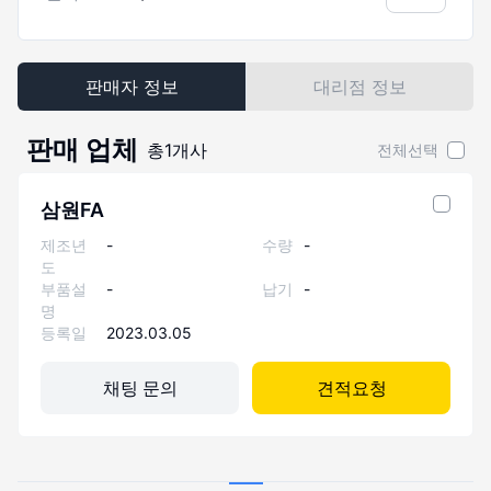
판매자 정보
대리점 정보
판매 업체
총
1
개사
전체선택
삼원FA
제조년
-
수량
-
도
부품설
-
납기
-
명
등록일
2023.03.05
채팅 문의
견적요청