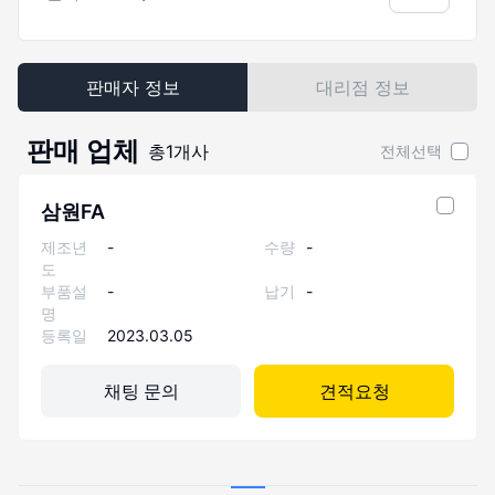
판매자 정보
대리점 정보
판매 업체
총
1
개사
전체선택
삼원FA
제조년
-
수량
-
도
부품설
-
납기
-
명
등록일
2023.03.05
채팅 문의
견적요청