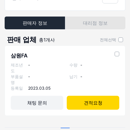
판매자 정보
대리점 정보
판매 업체
총
1
개사
전체선택
삼원FA
제조년
-
수량
-
도
부품설
-
납기
-
명
등록일
2023.03.05
채팅 문의
견적요청