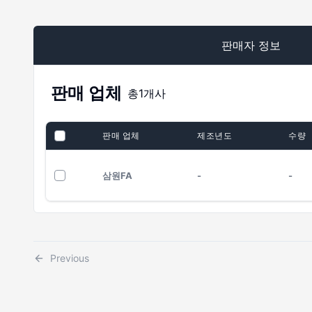
판매자 정보
판매 업체
총
1
개사
판매 업체
제조년도
수량
삼원FA
-
-
Previous