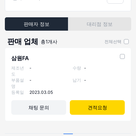
판매자 정보
대리점 정보
판매 업체
총
1
개사
전체선택
삼원FA
제조년
-
수량
-
도
부품설
-
납기
-
명
등록일
2023.03.05
채팅 문의
견적요청