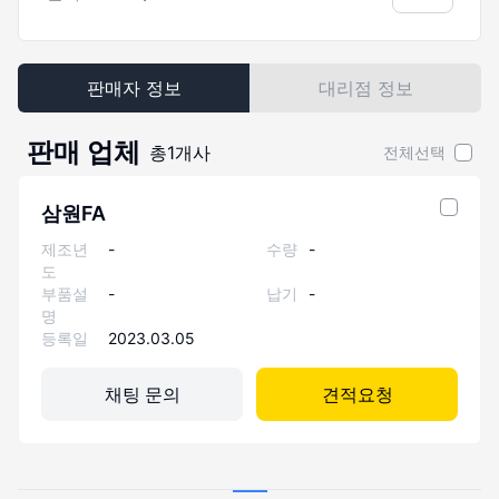
판매자 정보
대리점 정보
판매 업체
총
1
개사
전체선택
삼원FA
제조년
-
수량
-
도
부품설
-
납기
-
명
등록일
2023.03.05
채팅 문의
견적요청