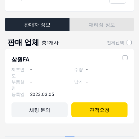
판매자 정보
대리점 정보
판매 업체
총
1
개사
전체선택
삼원FA
제조년
-
수량
-
도
부품설
-
납기
-
명
등록일
2023.03.05
채팅 문의
견적요청