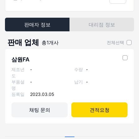
판매자 정보
대리점 정보
판매 업체
총
1
개사
전체선택
삼원FA
제조년
-
수량
-
도
부품설
-
납기
-
명
등록일
2023.03.05
채팅 문의
견적요청