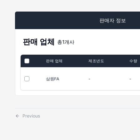
판매자 정보
판매 업체
총
1
개사
판매 업체
제조년도
수량
삼원FA
-
-
Previous