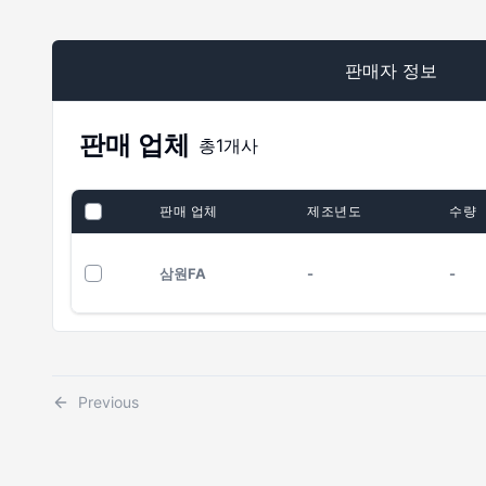
판매자 정보
판매 업체
총
1
개사
판매 업체
제조년도
수량
삼원FA
-
-
Previous