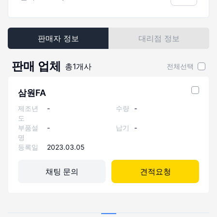
판매자 정보
대리점 정보
판매 업체
총
1
개사
전체선택
삼원FA
제조년
-
수량
-
도
부품설
-
납기
-
명
등록일
2023.03.05
채팅 문의
견적요청