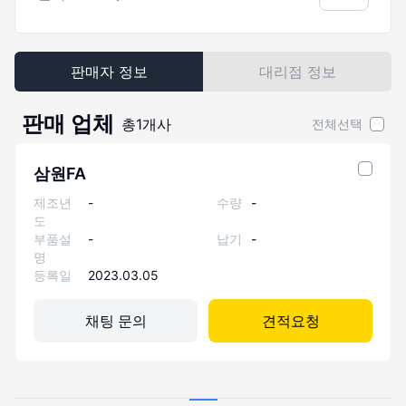
판매자 정보
대리점 정보
판매 업체
총
1
개사
전체선택
삼원FA
제조년
-
수량
-
도
부품설
-
납기
-
명
등록일
2023.03.05
채팅 문의
견적요청