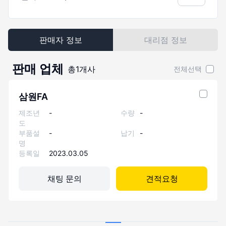
판매자 정보
대리점 정보
판매 업체
총
1
개사
전체선택
삼원FA
제조년
-
수량
-
도
부품설
-
납기
-
명
등록일
2023.03.05
채팅 문의
견적요청