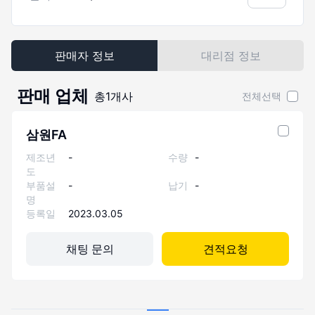
판매자 정보
대리점 정보
판매 업체
총
1
개사
전체선택
삼원FA
제조년
-
수량
-
도
부품설
-
납기
-
명
등록일
2023.03.05
채팅 문의
견적요청