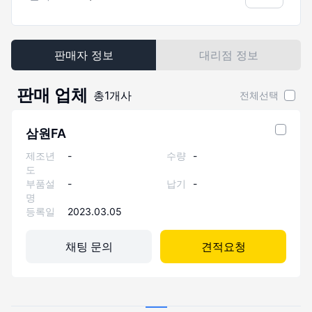
판매자 정보
대리점 정보
판매 업체
총
1
개사
전체선택
삼원FA
제조년
-
수량
-
도
부품설
-
납기
-
명
등록일
2023.03.05
채팅 문의
견적요청