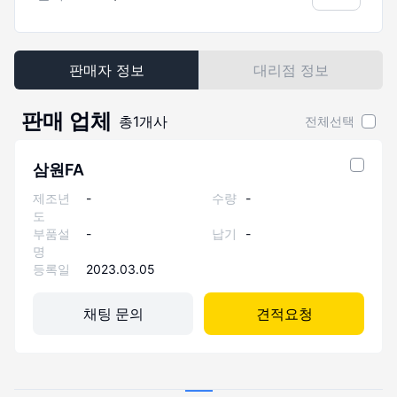
판매자 정보
대리점 정보
판매 업체
총
1
개사
전체선택
삼원FA
제조년
-
수량
-
도
부품설
-
납기
-
명
등록일
2023.03.05
채팅 문의
견적요청