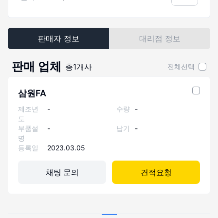
판매자 정보
대리점 정보
판매 업체
총
1
개사
전체선택
삼원FA
제조년
-
수량
-
도
부품설
-
납기
-
명
등록일
2023.03.05
채팅 문의
견적요청