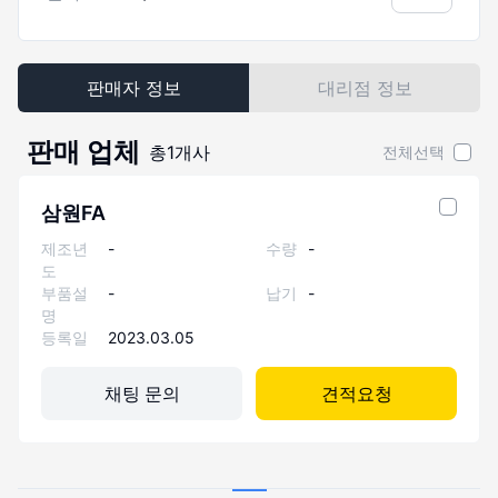
판매자 정보
대리점 정보
판매 업체
총
1
개사
전체선택
삼원FA
제조년
-
수량
-
도
부품설
-
납기
-
명
등록일
2023.03.05
채팅 문의
견적요청