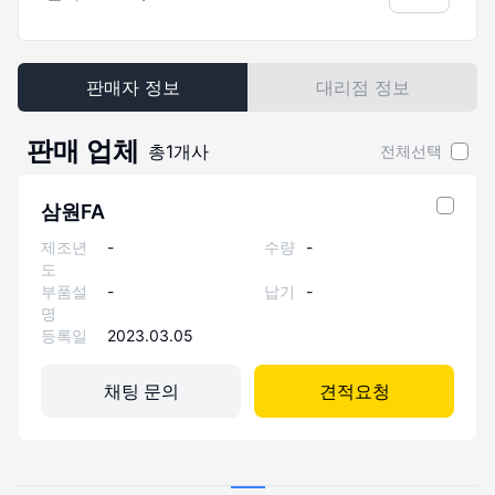
판매자 정보
대리점 정보
판매 업체
총
1
개사
전체선택
삼원FA
제조년
-
수량
-
도
부품설
-
납기
-
명
등록일
2023.03.05
채팅 문의
견적요청