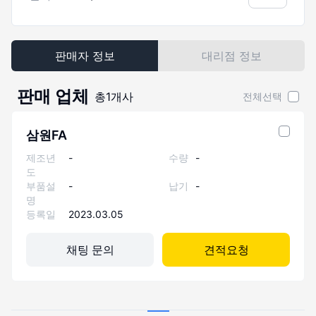
판매자 정보
대리점 정보
판매 업체
총
1
개사
전체선택
삼원FA
제조년
-
수량
-
도
부품설
-
납기
-
명
등록일
2023.03.05
채팅 문의
견적요청