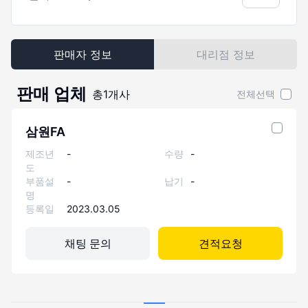
판매자 정보
대리점 정보
판매 업체
총
1
개사
전체선택
삼원FA
제조년
-
수량
-
도
부품설
-
납기
-
명
등록일
2023.03.05
채팅 문의
견적요청